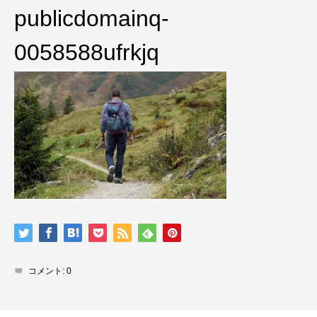
publicdomainq-
0058588ufrkjq
コメント:
0