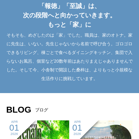
「報徳」「至誠」は、
次の段階へと向かっていきます。
もっと「家」に
そもそも、めざしたのは「家」でした。職員は、家のオトナ。家
に先生は、いない。先生じゃないから名前で呼び合う。ゴロゴロ
できるリビング、棟ごとで食べるダイニングキッチン、集団で入
らないお風呂、個室など20数年前はあたりまえじゃありませんで
した。そして今、小舎制で開設した桑梓は、よりもっと小規模な
生活作りに挑戦しています。
BLOG
ブログ
APR
APR
01
01
2026
2026