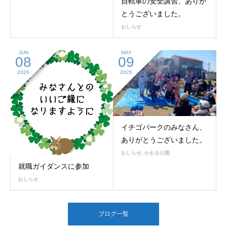
自転車の安全講習、ありが
とうございました。
おしらせ
JUN
MAY
08
09
2026
2026
イチゴパークのみなさん、
ありがとうございました。
おしらせ
,
かおる公園
就職ガイダンスに参加
おしらせ
ブログ一覧