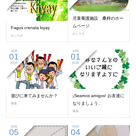
児童養護施設 桑梓のホー
ムページ
Fagus crenata kiyay
おしらせ
おしらせ
APR
APR
01
01
2026
2026
遊びに来てみませんか？
¡Seamos amigos! お友達に
なりましょう...
募集
募集
AUG
AUG
05
04