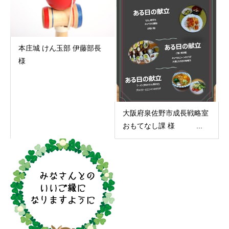
本庄城 けん玉部 伊藤部長
様
大阪府泉佐野市成長戦略室
おもてなし課 様 ...