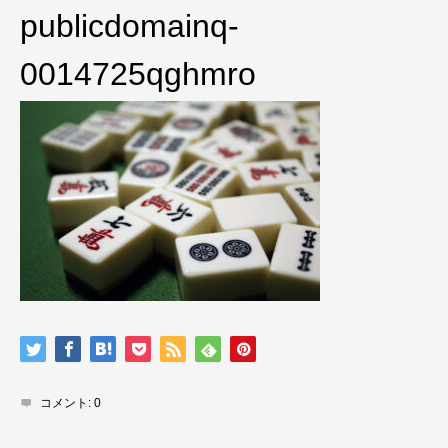
publicdomainq-
0014725qghmro
コメント:
0