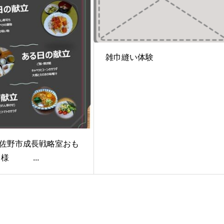
雑巾縫い体験
佐野市成長戦略室おも
 様 ...