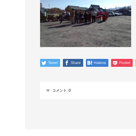
Tweet
Share
Hatena
Pocket
コメント:
0