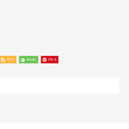
RSS
feedly
Pin it