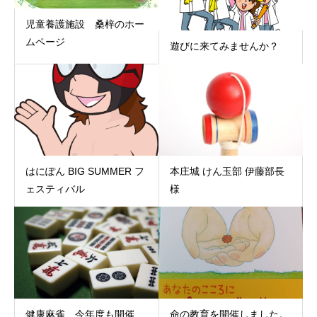
児童養護施設 桑梓のホー
ムページ
遊びに来てみませんか？
はにぽん BIG SUMMER フ
本庄城 けん玉部 伊藤部長
ェスティバル
様
健康麻雀 今年度も開催
命の教育を開催しました。