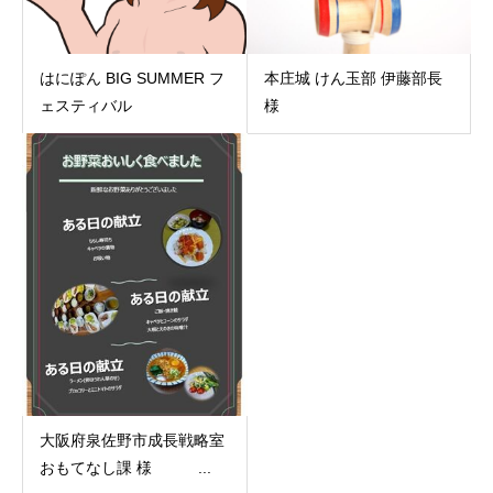
はにぽん BIG SUMMER フ
本庄城 けん玉部 伊藤部長
ェスティバル
様
大阪府泉佐野市成長戦略室
おもてなし課 様 ...