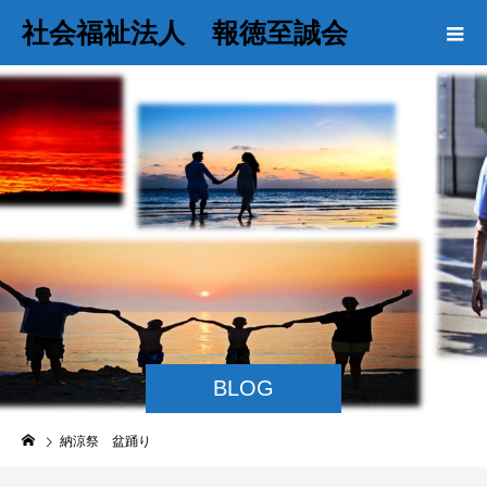
社会福祉法人 報徳至誠会
BLOG
納涼祭 盆踊り