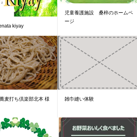
児童養護施設 桑梓のホームペ
ージ
enata kiyay
蕎麦打ち倶楽部北本 様
雑巾縫い体験