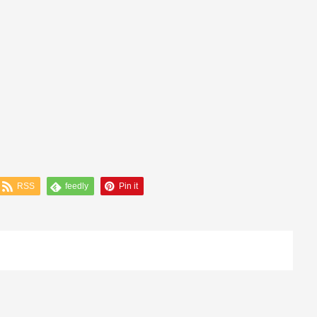
RSS
feedly
Pin it