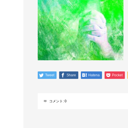
Tweet
Share
Hatena
Pocket
コメント:
0