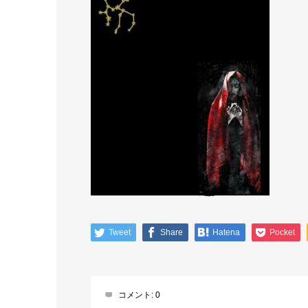
Tweet
Share
Hatena
Pocket
コメント:
0