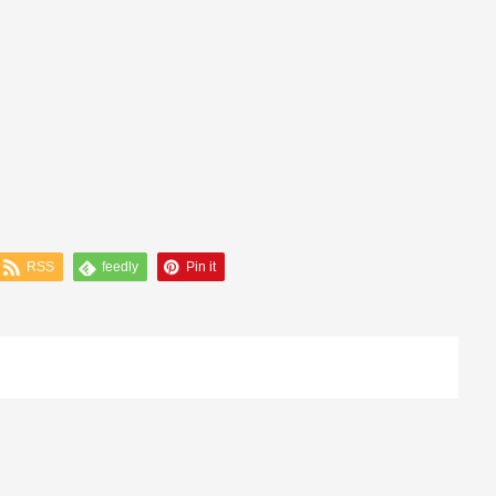
RSS
feedly
Pin it