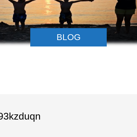
BLOG
93kzduqn