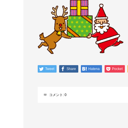
Tweet
Share
Hatena
Pocket
コメント:
0