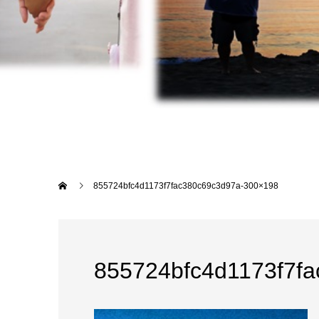
855724bfc4d1173f7fac380c69c3d97a-300×198
855724bfc4d1173f7f