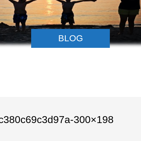
BLOG
ac380c69c3d97a-300×198