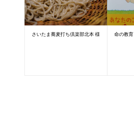
さいたま蕎麦打ち倶楽部北本 様
命の教育