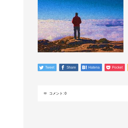
Tweet
Share
Hatena
Pocket
コメント:
0