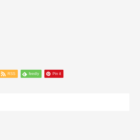
RSS
feedly
Pin it