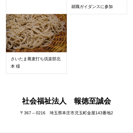
就職ガイダンスに参加
さいたま蕎麦打ち倶楽部北
本 様
社会福祉法人 報徳至誠会
〒367 – 0216 埼玉県本庄市児玉町金屋143番地2